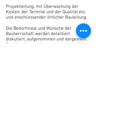
Projektleitung, mit Überwachung der
Kosten, der Termine und der Qualität etc.
und anschliessender örtlicher Bauleitung.
Die Bedürfnisse und Wünsche der
Bauherrschaft werden detailliert
diskutiert, aufgenommen und dargestellt.
Gemäss diesen wird geplant und realisiert.
Grundsätzlich arbeiten wir ausschliesslich
nach den SIA - Normen, den örtlichen
Bauvorschriften und den
auf eidgenössischer Ebene gemachten
Vorgaben.